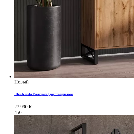
Новый
Шкаф лофт Волстрит | двустворчатый
27 990 ₽
456