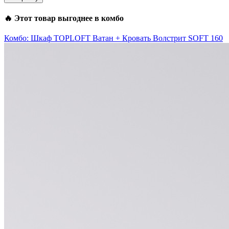
🔥 Этот товар выгоднее в комбо
Комбо: Шкаф TOPLOFT Ватан + Кровать Волстрит SOFT 160