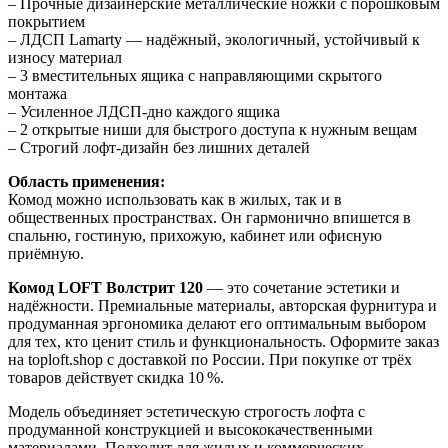
– Прочные дизайнерские металлические ножки с порошковым
покрытием
– ЛДСП Lamarty — надёжный, экологичный, устойчивый к
износу материал
– 3 вместительных ящика с направляющими скрытого
монтажа
– Усиленное ЛДСП-дно каждого ящика
– 2 открытые ниши для быстрого доступа к нужным вещам
– Строгий лофт-дизайн без лишних деталей
Область применения:
Комод можно использовать как в жилых, так и в
общественных пространствах. Он гармонично впишется в
спальню, гостиную, прихожую, кабинет или офисную
приёмную.
Комод LOFT Волстрит 120
— это сочетание эстетики и
надёжности. Премиальные материалы, авторская фурнитура и
продуманная эргономика делают его оптимальным выбором
для тех, кто ценит стиль и функциональность. Оформите заказ
на toploft.shop с доставкой по России. При покупке от трёх
товаров действует скидка 10 %.
Модель объединяет эстетическую строгость лофта с
продуманной конструкцией и высококачественными
материалами. Подходит для жилых и коммерческих