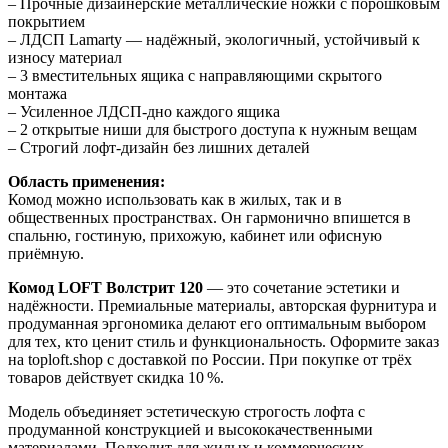
– Прочные дизайнерские металлические ножки с порошковым
покрытием
– ЛДСП Lamarty — надёжный, экологичный, устойчивый к
износу материал
– 3 вместительных ящика с направляющими скрытого
монтажа
– Усиленное ЛДСП-дно каждого ящика
– 2 открытые ниши для быстрого доступа к нужным вещам
– Строгий лофт-дизайн без лишних деталей
Область применения:
Комод можно использовать как в жилых, так и в
общественных пространствах. Он гармонично впишется в
спальню, гостиную, прихожую, кабинет или офисную
приёмную.
Комод LOFT Волстрит 120
— это сочетание эстетики и
надёжности. Премиальные материалы, авторская фурнитура и
продуманная эргономика делают его оптимальным выбором
для тех, кто ценит стиль и функциональность. Оформите заказ
на toploft.shop с доставкой по России. При покупке от трёх
товаров действует скидка 10 %.
Модель объединяет эстетическую строгость лофта с
продуманной конструкцией и высококачественными
материалами. Подходит для жилых и коммерческих