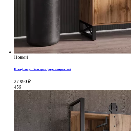
Новый
Шкаф лофт Волстрит | двустворчатый
27 990 ₽
456