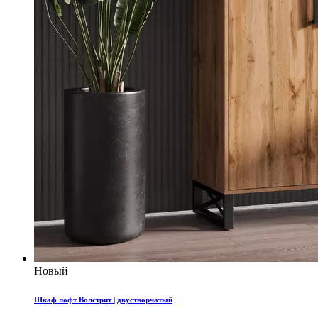
Новый
Шкаф лофт Волстрит | двустворчатый