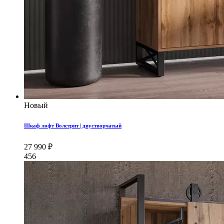
Новый
Шкаф лофт Волстрит | двустворчатый
27 990 ₽
456