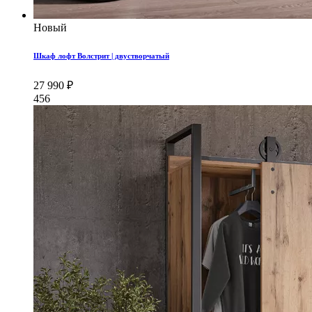
Новый
Шкаф лофт Волстрит | двустворчатый
27 990 ₽
456