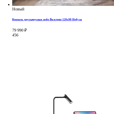
Новый
Кровать двухъярусная лофт Волстрит 120x90 Небула
79 990 ₽
456