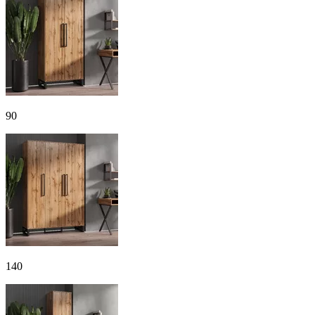
90
140