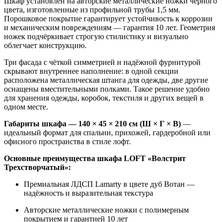
Шкаф установлен на авторские металлические ножки чёрного
цвета, изготовленные из профильной трубы 1,5 мм.
Порошковое покрытие гарантирует устойчивость к коррозии
и механическим повреждениям — гарантия 10 лет. Геометрия
ножек подчёркивает строгую стилистику и визуально
облегчает конструкцию.
Три фасада с чёткой симметрией и надёжной фурнитурой
скрывают внутреннее наполнение: в одной секции
расположена металлическая штанга для одежды, две другие
оснащены вместительными полками. Такое решение удобно
для хранения одежды, коробок, текстиля и других вещей в
одном месте.
Габариты шкафа — 140 × 45 × 210 см (Ш × Г × В)
—
идеальный формат для спальни, прихожей, гардеробной или
офисного пространства в стиле лофт.
Основные преимущества шкафа LOFT «Волстрит
Трехстворчатый»:
Премиальная ЛДСП Lamarty в цвете дуб Вотан —
надёжность и выразительная текстура
Авторские металлические ножки с полимерным
покрытием и гарантией 10 лет