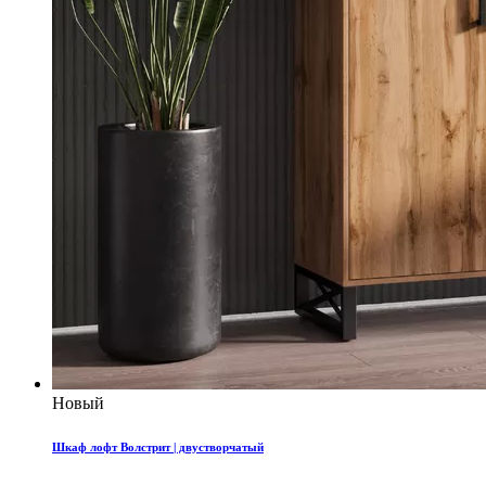
Новый
Шкаф лофт Волстрит | двустворчатый