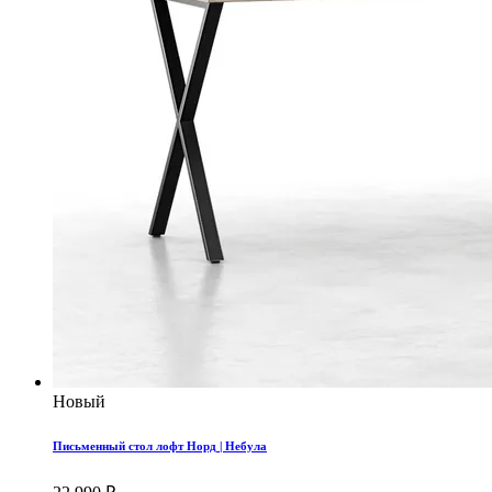
Новый
Письменный стол лофт Норд | Небула