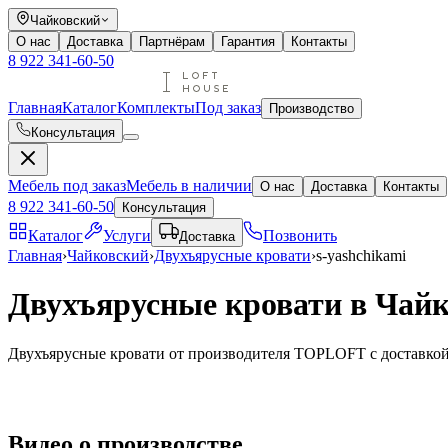
Чайковский
О нас
Доставка
Партнёрам
Гарантия
Контакты
8 922 341-60-50
Главная
Каталог
Комплекты
Под заказ
Производство
Консультация
Мебель под заказ
Мебель в наличии
О нас
Доставка
Контакты
8 922 341-60-50
Консультация
Каталог
Услуги
Позвонить
Доставка
Главная
›
Чайковский
›
Двухъярусные кровати
›
s-yashchikami
Двухъярусные кровати в Чай
Двухъярусные кровати от производителя TOPLOFT с доставкой
Видео
о производстве