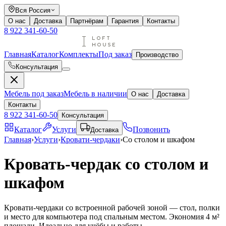
Вся Россия
О нас
Доставка
Партнёрам
Гарантия
Контакты
8 922 341-60-50
Главная
Каталог
Комплекты
Под заказ
Производство
Консультация
Мебель под заказ
Мебель в наличии
О нас
Доставка
Контакты
8 922 341-60-50
Консультация
Каталог
Услуги
Позвонить
Доставка
Главная
›
Услуги
›
Кровати-чердаки
›
Со столом и шкафом
Кровать-чердак со столом и
шкафом
Кровати-чердаки со встроенной рабочей зоной — стол, полки
и место для компьютера под спальным местом. Экономия 4 м²
площади. Идеально для учёбы и работы.