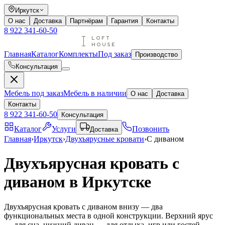
Иркутск
О нас
Доставка
Партнёрам
Гарантия
Контакты
8 922 341-60-50
Главная
Каталог
Комплекты
Под заказ
Производство
Консультация
Мебель под заказ
Мебель в наличии
О нас
Доставка
Контакты
8 922 341-60-50
Консультация
Каталог
Услуги
Позвонить
Доставка
Главная
›
Иркутск
›
Двухъярусные кровати
›
С диваном
Двухъярусная кровать с
диваном в Иркутске
Двухъярусная кровать с диваном внизу — два
функциональных места в одной конструкции. Верхний ярус
— для сна, нижний диван — для отдыха, игр или гостей.