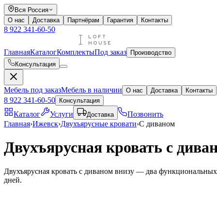
Вся Россия
О нас
Доставка
Партнёрам
Гарантия
Контакты
8 922 341-60-50
Главная
Каталог
Комплекты
Под заказ
Производство
Консультация
Мебель под заказ
Мебель в наличии
О нас
Доставка
Контакты
8 922 341-60-50
Консультация
Каталог
Услуги
Позвонить
Доставка
Главная
›
Ижевск
›
Двухъярусные кровати
›
С диваном
Двухъярусная кровать с дива
Двухъярусная кровать с диваном внизу — два функциональных 
дней.