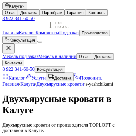
Калуга
О нас
Доставка
Партнёрам
Гарантия
Контакты
8 922 341-60-50
Главная
Каталог
Комплекты
Под заказ
Производство
Консультация
Мебель под заказ
Мебель в наличии
О нас
Доставка
Контакты
8 922 341-60-50
Консультация
Каталог
Услуги
Позвонить
Доставка
Главная
›
Калуга
›
Двухъярусные кровати
›
s-yashchikami
Двухъярусные кровати в
Калуге
Двухъярусные кровати от производителя TOPLOFT с
доставкой в Калуге.