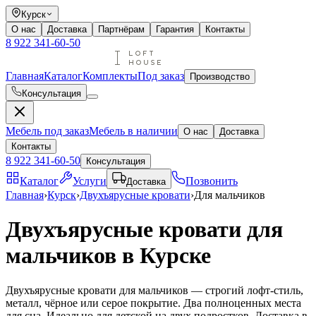
Курск
О нас
Доставка
Партнёрам
Гарантия
Контакты
8 922 341-60-50
Главная
Каталог
Комплекты
Под заказ
Производство
Консультация
Мебель под заказ
Мебель в наличии
О нас
Доставка
Контакты
8 922 341-60-50
Консультация
Каталог
Услуги
Позвонить
Доставка
Главная
›
Курск
›
Двухъярусные кровати
›
Для мальчиков
Двухъярусные кровати для
мальчиков в Курске
Двухъярусные кровати для мальчиков — строгий лофт-стиль,
металл, чёрное или серое покрытие. Два полноценных места
для сна. Идеально для детской на двух подростков. Доставка в