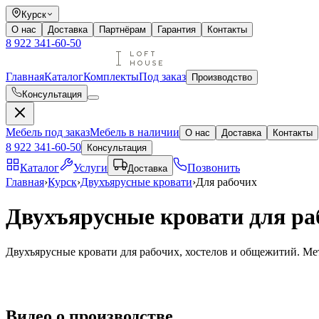
Курск
О нас
Доставка
Партнёрам
Гарантия
Контакты
8 922 341-60-50
Главная
Каталог
Комплекты
Под заказ
Производство
Консультация
Мебель под заказ
Мебель в наличии
О нас
Доставка
Контакты
8 922 341-60-50
Консультация
Каталог
Услуги
Позвонить
Доставка
Главная
›
Курск
›
Двухъярусные кровати
›
Для рабочих
Двухъярусные кровати для раб
Двухъярусные кровати для рабочих, хостелов и общежитий. Мет
Видео
о производстве