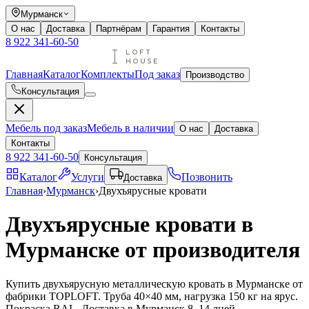
Мурманск
О нас
Доставка
Партнёрам
Гарантия
Контакты
8 922 341-60-50
Главная
Каталог
Комплекты
Под заказ
Производство
Консультация
Мебель под заказ
Мебель в наличии
О нас
Доставка
Контакты
8 922 341-60-50
Консультация
Каталог
Услуги
Позвонить
Доставка
Главная
›
Мурманск
›
Двухъярусные кровати
Двухъярусные кровати в
Мурманске от производителя
Купить двухъярусную металлическую кровать в Мурманске от
фабрики TOPLOFT. Труба 40×40 мм, нагрузка 150 кг на ярус.
Покраска RAL. Доставка в Мурманск 8–14 дней.