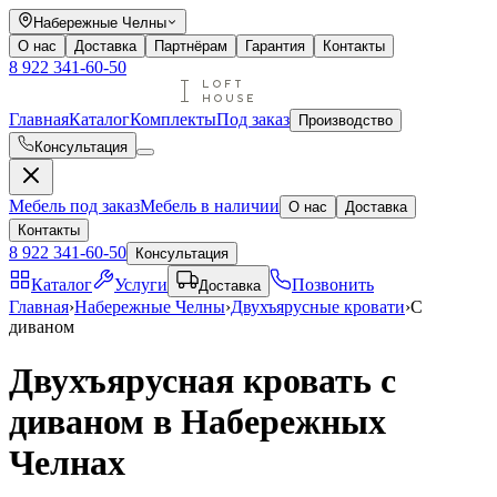
Набережные Челны
О нас
Доставка
Партнёрам
Гарантия
Контакты
8 922 341-60-50
Главная
Каталог
Комплекты
Под заказ
Производство
Консультация
Мебель под заказ
Мебель в наличии
О нас
Доставка
Контакты
8 922 341-60-50
Консультация
Каталог
Услуги
Позвонить
Доставка
Главная
›
Набережные Челны
›
Двухъярусные кровати
›
С
диваном
Двухъярусная кровать с
диваном в Набережных
Челнах