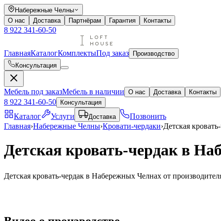
Набережные Челны
О нас
Доставка
Партнёрам
Гарантия
Контакты
8 922 341-60-50
Главная
Каталог
Комплекты
Под заказ
Производство
Консультация
Мебель под заказ
Мебель в наличии
О нас
Доставка
Контакты
8 922 341-60-50
Консультация
Каталог
Услуги
Позвонить
Доставка
Главная
›
Набережные Челны
›
Кровати-чердаки
›
Детская кровать
Детская кровать-чердак в На
Детская кровать-чердак в Набережных Челнах от производителя. 
Видео
о производстве