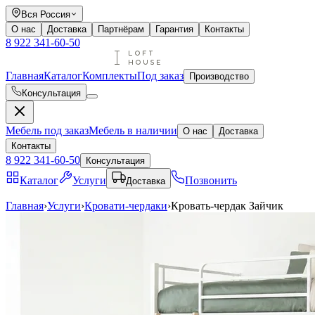
Вся Россия
О нас
Доставка
Партнёрам
Гарантия
Контакты
8 922 341-60-50
Главная
Каталог
Комплекты
Под заказ
Производство
Консультация
Мебель под заказ
Мебель в наличии
О нас
Доставка
Контакты
8 922 341-60-50
Консультация
Каталог
Услуги
Позвонить
Доставка
Главная
›
Услуги
›
Кровати-чердаки
›
Кровать-чердак Зайчик