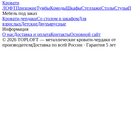
Кровати
ЛОФТ
Прихожие
Тумбы
Комоды
Шкафы
Стеллажи
Столы
Стулья
П
Мебель под заказ
Кровати-чердаки
Со столом и шкафом
Для
взрослых
Детские
Двухъярусные
Информация
О нас
Доставка и оплата
Контакты
Основной сайт
©
2026
TOPLOFT — металлические кровати-чердаки от
производителя
Доставка по всей России · Гарантия 5 лет