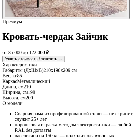
Премиум
Кровать-чердак Зайчик
от
85 000
до
122 000
₽
Узнать стоимость / заказать →
Характеристики
Габариты (ДхШхВ)
210х198х209 см
Вес, кг
85
Каркас
Металлический
Длина, см
210
Ширина, см
198
Высота, см
209
О модели
Сварная рама из профилированной стали — не скрипит,
служит 25+ лет
порошковая окраска методом электростатики — любой
RAL без доплаты
рассчитана на 150 кг — подходит для взрослых