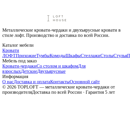
Металлические кровати-чердаки и двухъярусные кровати в
стиле лофт. Производство и доставка по всей России.
Каталог мебели
Кровати
ЛОФТ
Прихожие
Тумбы
Комоды
Шкафы
Стеллажи
Столы
Стулья
П
Мебель под заказ
Кровати-чердаки
Со столом и шкафом
Для
взрослых
Детские
Двухъярусные
Информация
О нас
Доставка и оплата
Контакты
Основной сайт
©
2026
TOPLOFT — металлические кровати-чердаки от
производителя
Доставка по всей России · Гарантия 5 лет