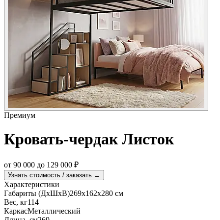
Премиум
Кровать-чердак Листок
от
90 000
до
129 000
₽
Узнать стоимость / заказать →
Характеристики
Габариты (ДхШхВ)
269х162х280 см
Вес, кг
114
Каркас
Металлический
Длина, см
269