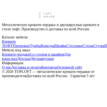
Металлические кровати-чердаки и двухъярусные кровати в
стиле лофт. Производство и доставка по всей России.
Каталог мебели
Кровати
ЛОФТ
Прихожие
Тумбы
Комоды
Шкафы
Стеллажи
Столы
Стулья
П
Мебель под заказ
Кровати-чердаки
Со столом и шкафом
Для
взрослых
Детские
Двухъярусные
Информация
О нас
Доставка и оплата
Контакты
Основной сайт
©
2026
TOPLOFT — металлические кровати-чердаки от
производителя
Доставка по всей России · Гарантия 5 лет