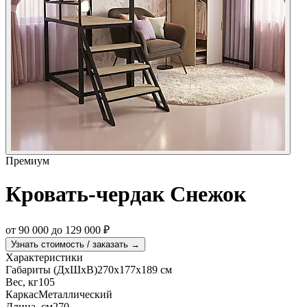
Премиум
Кровать-чердак Снежок
от
90 000
до
129 000
₽
Узнать стоимость / заказать →
Характеристики
Габариты (ДхШхВ)
270х177х189 см
Вес, кг
105
Каркас
Металлический
Длина, см
270