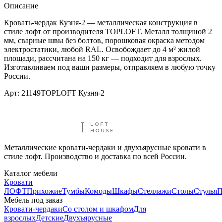
Описание
Кровать-чердак Кузня-2 — металлическая конструкция в
стиле лофт от производителя TOPLOFT. Металл толщиной 2
мм, сварные швы без болтов, порошковая окраска методом
электростатики, любой RAL. Освобождает до 4 м² жилой
площади, рассчитана на 150 кг — подходит для взрослых.
Изготавливаем под ваши размеры, отправляем в любую точку
России.
Арт:
21149
TOPLOFT Кузня-2
Металлические кровати-чердаки и двухъярусные кровати в
стиле лофт. Производство и доставка по всей России.
Каталог мебели
Кровати
ЛОФТ
Прихожие
Тумбы
Комоды
Шкафы
Стеллажи
Столы
Стулья
П
Мебель под заказ
Кровати-чердаки
Со столом и шкафом
Для
взрослых
Детские
Двухъярусные