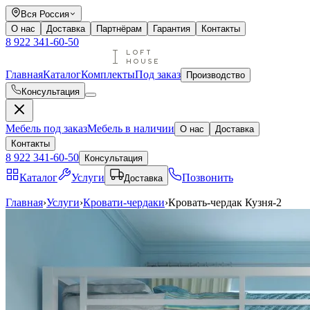
Вся Россия
О нас
Доставка
Партнёрам
Гарантия
Контакты
8 922 341-60-50
Главная
Каталог
Комплекты
Под заказ
Производство
Консультация
Мебель под заказ
Мебель в наличии
О нас
Доставка
Контакты
8 922 341-60-50
Консультация
Каталог
Услуги
Позвонить
Доставка
Главная
›
Услуги
›
Кровати-чердаки
›
Кровать-чердак Кузня-2