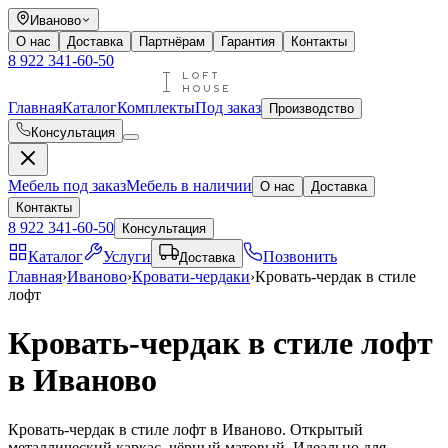
Иваново
О нас
Доставка
Партнёрам
Гарантия
Контакты
8 922 341-60-50
Главная
Каталог
Комплекты
Под заказ
Производство
Консультация
Мебель под заказ
Мебель в наличии
О нас
Доставка
Контакты
8 922 341-60-50
Консультация
Каталог
Услуги
Позвонить
Доставка
Главная
›
Иваново
›
Кровати-чердаки
›
Кровать-чердак в стиле
лофт
Кровать-чердак в стиле лофт
в Иваново
Кровать-чердак в стиле лофт в Иваново. Открытый
металлический каркас, чёрный матовый. Идеально для