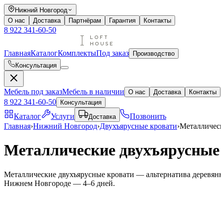
Нижний Новгород
О нас
Доставка
Партнёрам
Гарантия
Контакты
8 922 341-60-50
Главная
Каталог
Комплекты
Под заказ
Производство
Консультация
Мебель под заказ
Мебель в наличии
О нас
Доставка
Контакты
8 922 341-60-50
Консультация
Каталог
Услуги
Позвонить
Доставка
Главная
›
Нижний Новгород
›
Двухъярусные кровати
›
Металличес
Металлические двухъярусные
Металлические двухъярусные кровати — альтернатива деревянн
Нижнем Новгороде — 4–6 дней.