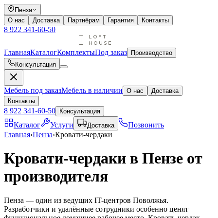
Пенза
О нас
Доставка
Партнёрам
Гарантия
Контакты
8 922 341-60-50
Главная
Каталог
Комплекты
Под заказ
Производство
Консультация
Мебель под заказ
Мебель в наличии
О нас
Доставка
Контакты
8 922 341-60-50
Консультация
Каталог
Услуги
Позвонить
Доставка
Главная
›
Пенза
›
Кровати-чердаки
Кровати-чердаки в Пензе от
производителя
Пенза — один из ведущих IT-центров Поволжья.
Разработчики и удалённые сотрудники особенно ценят
функциональное домашнее рабочее место. Кровать-чердак