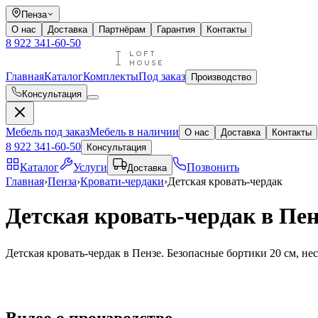
Пенза
О нас
Доставка
Партнёрам
Гарантия
Контакты
8 922 341-60-50
Главная
Каталог
Комплекты
Под заказ
Производство
Консультация
Мебель под заказ
Мебель в наличии
О нас
Доставка
Контакты
8 922 341-60-50
Консультация
Каталог
Услуги
Позвонить
Доставка
Главная
›
Пенза
›
Кровати-чердаки
›
Детская кровать-чердак
Детская кровать-чердак в Пен
Детская кровать-чердак в Пензе. Безопасные бортики 20 см, неск
Видео
о производстве