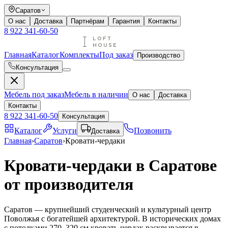
Саратов
О нас
Доставка
Партнёрам
Гарантия
Контакты
8 922 341-60-50
Главная
Каталог
Комплекты
Под заказ
Производство
Консультация
Мебель под заказ
Мебель в наличии
О нас
Доставка
Контакты
8 922 341-60-50
Консультация
Каталог
Услуги
Позвонить
Доставка
Главная
›
Саратов
›
Кровати-чердаки
Кровати-чердаки в Саратове
от производителя
Саратов — крупнейший студенческий и культурный центр
Поволжья с богатейшей архитектурой. В исторических домах
с потолками 270–320 см кровать-чердак раскрывается в