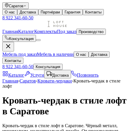
Саратов
О нас
Доставка
Партнёрам
Гарантия
Контакты
8 922 341-60-50
Главная
Каталог
Комплекты
Под заказ
Производство
Консультация
Мебель под заказ
Мебель в наличии
О нас
Доставка
Контакты
8 922 341-60-50
Консультация
Каталог
Услуги
Позвонить
Доставка
Главная
›
Саратов
›
Кровати-чердаки
›
Кровать-чердак в стиле
лофт
Кровать-чердак в стиле лофт
в Саратове
Кровать-чердак в стиле лофт в Саратове. Чёрный металл,
минимализм, индустриальный дизайн. От производителя